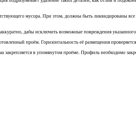
ция подразумевает удаление таких деталей, как отлив и подоко
тствующего мусора. При этом, должны быть ликвидированы все 
но аккуратно, дабы исключить возможные повреждения указанног
готовленный проём. Горизонтальность её размещения проверяетс
ма закрепляется в упомянутом проёме. Профиль необходимо закр