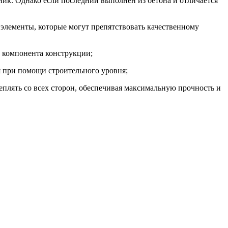
нник. Однако если последний выполнен из бетона и отличается
элементы, которые могут препятствовать качественному
о компонента конструкции;
я при помощи строительного уровня;
еплять со всех сторон, обеспечивая максимальную прочность и